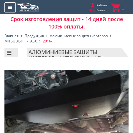
Кабинет
0
Войти
Срок изготовления защит - 14 дней после
100% оплаты.
Главная
Продукция
Алюминиевые защиты картеров
MITSUBISHI
ASX
2016-
АЛЮМИНИЕВЫЕ ЗАЩИТЫ
КАРТЕРОВ - MITSUBISHI - ASX -
2016-