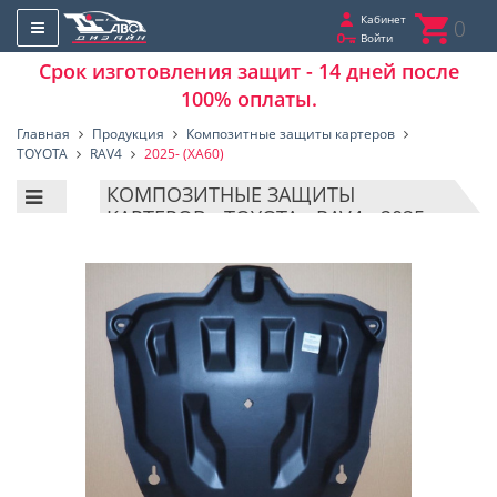
Кабинет
0
Войти
Срок изготовления защит - 14 дней после
100% оплаты.
Главная
Продукция
Композитные защиты картеров
TOYOTA
RAV4
2025- (XA60)
КОМПОЗИТНЫЕ ЗАЩИТЫ
КАРТЕРОВ - TOYOTA - RAV4 - 2025-
(XA60)