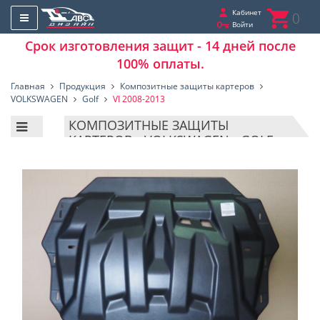
Кабинет
0
Войти
Срок изготовления защит - 14 дней после
100% оплаты.
Главная
Продукция
Композитные защиты картеров
VOLKSWAGEN
Golf
VI 2008-2013
КОМПОЗИТНЫЕ ЗАЩИТЫ
КАРТЕРОВ - VOLKSWAGEN - GOLF -
VI 2008-2013