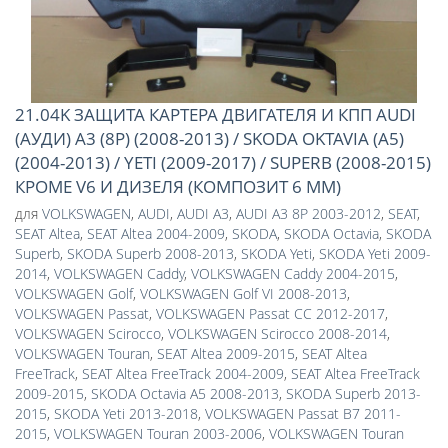
21.04K ЗАЩИТА КАРТЕРА ДВИГАТЕЛЯ И КПП AUDI
(АУДИ) A3 (8P) (2008-2013) / SKODA OKTAVIA (A5)
(2004-2013) / YETI (2009-2017) / SUPERB (2008-2015)
КРОМЕ V6 И ДИЗЕЛЯ (КОМПОЗИТ 6 ММ)
для
VOLKSWAGEN
,
AUDI
,
AUDI A3
,
AUDI A3 8P 2003-2012
,
SEAT
,
SEAT Altea
,
SEAT Altea 2004-2009
,
SKODA
,
SKODA Octavia
,
SKODA
Superb
,
SKODA Superb 2008-2013
,
SKODA Yeti
,
SKODA Yeti 2009-
2014
,
VOLKSWAGEN Caddy
,
VOLKSWAGEN Caddy 2004-2015
,
VOLKSWAGEN Golf
,
VOLKSWAGEN Golf VI 2008-2013
,
VOLKSWAGEN Passat
,
VOLKSWAGEN Passat CC 2012-2017
,
VOLKSWAGEN Scirocco
,
VOLKSWAGEN Scirocco 2008-2014
,
VOLKSWAGEN Touran
,
SEAT Altea 2009-2015
,
SEAT Altea
FreeTrack
,
SEAT Altea FreeTrack 2004-2009
,
SEAT Altea FreeTrack
2009-2015
,
SKODA Octavia A5 2008-2013
,
SKODA Superb 2013-
2015
,
SKODA Yeti 2013-2018
,
VOLKSWAGEN Passat B7 2011-
2015
,
VOLKSWAGEN Touran 2003-2006
,
VOLKSWAGEN Touran