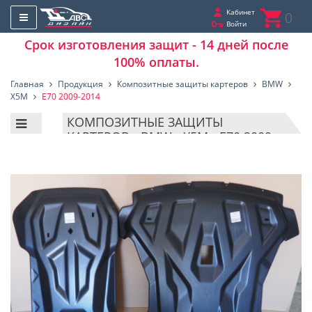
Кабинет
0
Войти
Срок изготовления защит - 14 дней после
100% оплаты.
Главная
Продукция
Композитные защиты картеров
BMW
X5M
E70 2009-2014
КОМПОЗИТНЫЕ ЗАЩИТЫ
КАРТЕРОВ - BMW - X5M - E70 2009-
2014