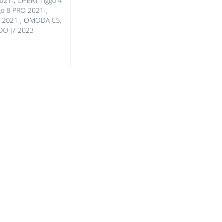
021-
,
CHERY Tiggo 4
go 8 PRO 2021-
,
 2021-
,
OMODA C5
,
OO J7 2023-