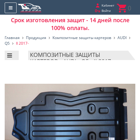
Кабинет
0
Войти
Срок изготовления защит - 14 дней после
100% оплаты.
Главная
Продукция
Композитные защиты картеров
AUDI
Q5
II 2017-
КОМПОЗИТНЫЕ ЗАЩИТЫ
КАРТЕРОВ - AUDI - Q5 - II 2017-