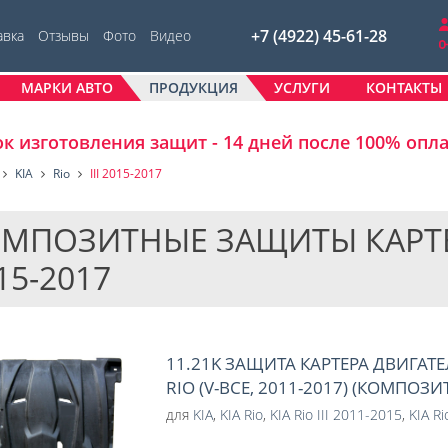
+7 (4922) 45-61-28
авка
Отзывы
Фото
Видео
МАРКИ АВТО
ПРОДУКЦИЯ
УСЛУГИ
КОНТАКТЫ
к изготовления защит - 14 дней после 100% опл
KIA
Rio
III 2015-2017
МПОЗИТНЫЕ ЗАЩИТЫ КАРТЕРОВ 
15-2017
11.21K ЗАЩИТА КАРТЕРА ДВИГАТЕ
RIO (V-ВСЕ, 2011-2017) (КОМПОЗИ
для
KIA
,
KIA Rio
,
KIA Rio III 2011-2015
,
KIA Ri