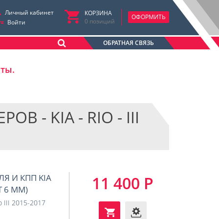
Личный кабинет
КОРЗИНА
ОФОРМИТЬ
0
позиций
Войти
ОБРАТНАЯ СВЯЗЬ
аты.
- KIA - RIO - III
ЛЯ И КПП KIA
11 400 Р
Т 6 ММ)
o III 2015-2017