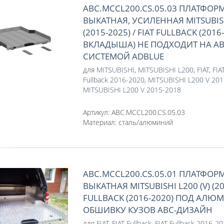
ABC.MCCL200.CS.05.03 ПЛАТФОР
ВЫКАТНАЯ, УСИЛЕННАЯ MITSUBISHI
(2015-2025) / FIAT FULLBACK (2016-
ВКЛАДЫША) НЕ ПОДХОДИТ НА АВ
СИСТЕМОЙ ADBLUE
для
MITSUBISHI
,
MITSUBISHI L200
,
FIAT
,
FIA
Fullback 2016-2020
,
MITSUBISHI L200 V 20
MITSUBISHI L200 V 2015-2018
Артикул:
ABC.MCCL200.CS.05.03
Материал:
сталь/алюминий
ABC.MCCL200.CS.05.01 ПЛАТФОР
ВЫКАТНАЯ MITSUBISHI L200 (V) (201
FULLBACK (2016-2020) ПОД АЛ
ОБШИВКУ КУЗОВ АВС-ДИЗАЙН
для
FIAT
,
FIAT Fullback
,
FIAT Fullback 2016-2