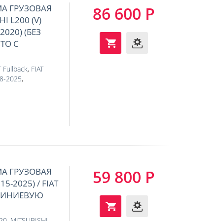
МА ГРУЗОВАЯ
86 600 Р
 L200 (V)
2020) (БЕЗ
ТО С
T Fullback
,
FIAT
18-2025
,
МА ГРУЗОВАЯ
59 800 Р
5-2025) / FIAT
ЮМИНИЕВУЮ
020
,
MITSUBISHI