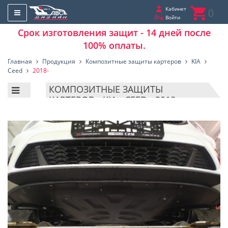
Кабинет
0
Войти
Срок изготовления защит - 14 дней после
100% оплаты.
Главная
Продукция
Композитные защиты картеров
KIA
Ceed
2018-
КОМПОЗИТНЫЕ ЗАЩИТЫ
КАРТЕРОВ - KIA - CEED - 2018-