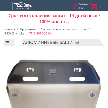
Кабинет
0
Войти
Срок изготовления защит - 14 дней после
100% оплаты.
Главная
Продукция
Алюминиевые защиты картеров
NISSAN
Juke
YF15 2010-2014
АЛЮМИНИЕВЫЕ ЗАЩИТЫ
КАРТЕРОВ - NISSAN - JUKE - YF15
2010-2014