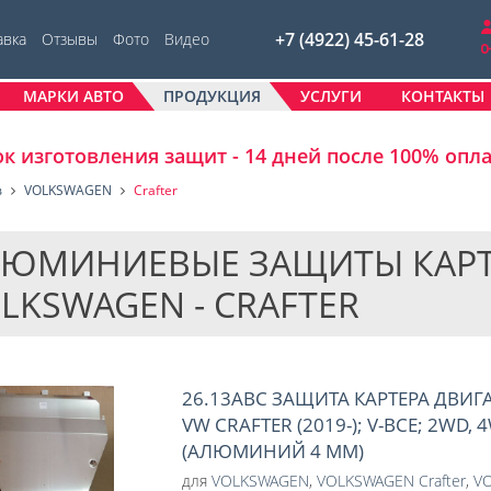
+7 (4922) 45-61-28
авка
Отзывы
Фото
Видео
МАРКИ АВТО
ПРОДУКЦИЯ
УСЛУГИ
КОНТАКТЫ
к изготовления защит - 14 дней после 100% опл
в
VOLKSWAGEN
Crafter
ЮМИНИЕВЫЕ ЗАЩИТЫ КАРТ
LKSWAGEN - CRAFTER
26.13ABC ЗАЩИТА КАРТЕРА ДВИГ
VW CRAFTER (2019-); V-ВСЕ; 2WD, 
(АЛЮМИНИЙ 4 ММ)
для
VOLKSWAGEN
,
VOLKSWAGEN Crafter
,
VO