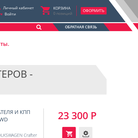
Личный кабинет
КОРЗИНА
ОФОРМИТЬ
0
позиций
Войти
ОБРАТНАЯ СВЯЗЬ
аты.
ЕРОВ -
АТЕЛЯ И КПП
23 300 Р
4WD
LKSWAGEN Crafter