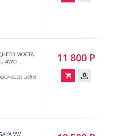
АДНЕГО МОСТА
11 800 Р
С.; 4WD
LKSWAGEN Crafter
БАКА VW