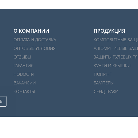
О КОМПАНИИ
ПРОДУКЦИЯ
ОПЛАТА И ДОСТАВКА
КОМПОЗИТНЫЕ ЗАЩ
ОПТОВЫЕ УСЛОВИЯ
АЛЮМИНИЕВЫЕ ЗАЩ
ОТЗЫВЫ
ЗАЩИТЫ РУЛЕВЫХ ТЯ
ГАРАНТИЯ
КУНГИ И КРЫШКИ
НОВОСТИ
ТЮНИНГ
ВАКАНСИИ
БАМПЕРЫ
КОНТАКТЫ
СЕНД-ТРАКИ
Ь
Политика конфиденциальности
/
Публичная оферта