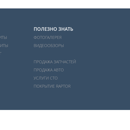
ПОЛЕЗНО ЗНАТЬ
ИТЫ
ФОТОГАЛЕРЕЯ
ИТЫ
ВИДЕООБЗОРЫ
Г
ПРОДАЖА ЗАПЧАСТЕЙ
ПРОДАЖА АВТО
УСЛУГИ СТО
ПОКРЫТИЕ RAPTOR
Разработка и поддержка сайта:
net-
b
ran
d