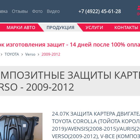
+7 (4922) 45-61-28
авка
Отзывы
Фото
Видео
МАРКИ АВТО
ПРОДУКЦИЯ
УСЛУГИ
КОНТАКТЫ
к изготовления защит - 14 дней после 100% опл
TOYOTA
Verso
2009-2012
МПОЗИТНЫЕ ЗАЩИТЫ КАРТЕР
RSO - 2009-2012
24.07K ЗАЩИТА КАРТЕРА ДВИГАТЕ
TOYOTA COROLLA (ТОЙОТА КОРОЛЛ
2019)/AVENSIS(2008-2015)/AURIS(2
VERSO(2009-2012), V-ВСЕ (КОМПО