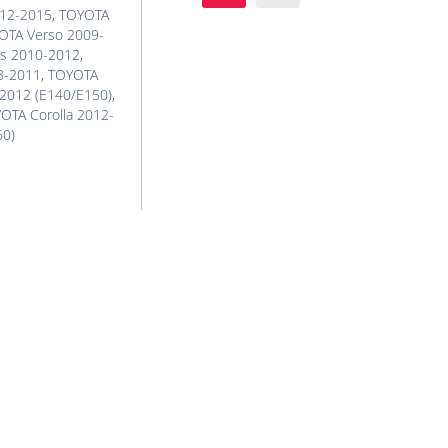
012-2015
,
TOYOTA
OTA Verso 2009-
is 2010-2012
,
08-2011
,
TOYOTA
-2012 (E140/E150)
,
OTA Corolla 2012-
60)