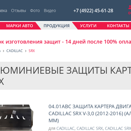
+7 (4922) 45-61-28
авка
Отзывы
Фото
Видео
МАРКИ АВТО
ПРОДУКЦИЯ
УСЛУГИ
КОНТАКТЫ
к изготовления защит - 14 дней после 100% опл
в
CADILLAC
SRX
ЮМИНИЕВЫЕ ЗАЩИТЫ КАРТЕР
X
04.01ABC ЗАЩИТА КАРТЕРА ДВИГ
CADILLAC SRX V-3,0 (2012-2016)
ММ)
для
CADILLAC
,
CADILLAC SRX
,
CADILLAC SRX