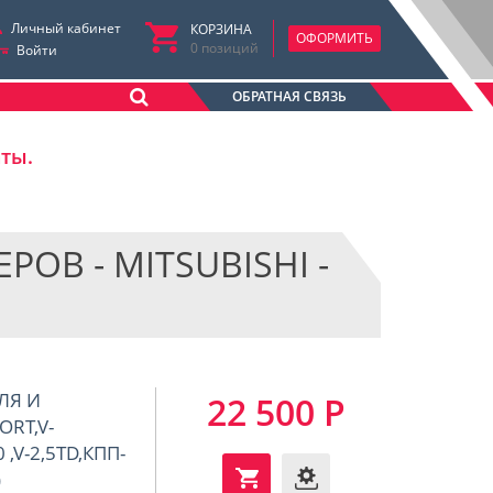
Личный кабинет
КОРЗИНА
ОФОРМИТЬ
0
позиций
Войти
ОБРАТНАЯ СВЯЗЬ
аты.
В - MITSUBISHI -
ЛЯ И
22 500 Р
ORT,V-
 ,V-2,5TD,КПП-
)