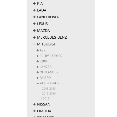
KIA
LADA
LAND ROVER
LEXUS
MAZDA
MERCEDES-BENZ
MITSUBISHI
ASX
ECLIPSE CROSS
L200
LANCER
OUTLANDER
PAJERO
PAJERO SPORT
II 2008-2013
II 2013-2016
III 2015-
NISSAN
OMODA