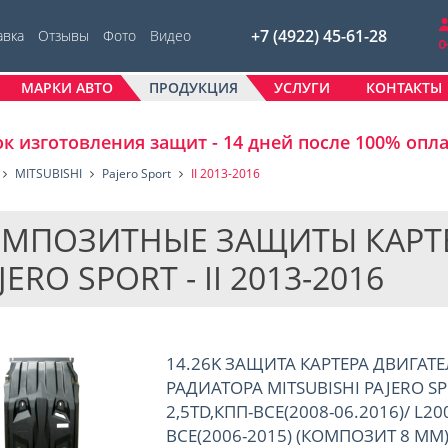
+7 (4922) 45-61-28
авка
Отзывы
Фото
Видео
МАРКИ АВТО
ПРОДУКЦИЯ
УСЛУГИ
КОНТАКТЫ
к изготовления защит - 14 дней после 100% опл
MITSUBISHI
Pajero Sport
II 2013-2016
МПОЗИТНЫЕ ЗАЩИТЫ КАРТЕРО
JERO SPORT - II 2013-2016
14.26K ЗАЩИТА КАРТЕРА ДВИГАТЕ
РАДИАТОРА MITSUBISHI PAJERO SP
2,5TD,КПП-ВСЕ(2008-06.2016)/ L200
ВСЕ(2006-2015) (КОМПОЗИТ 8 ММ