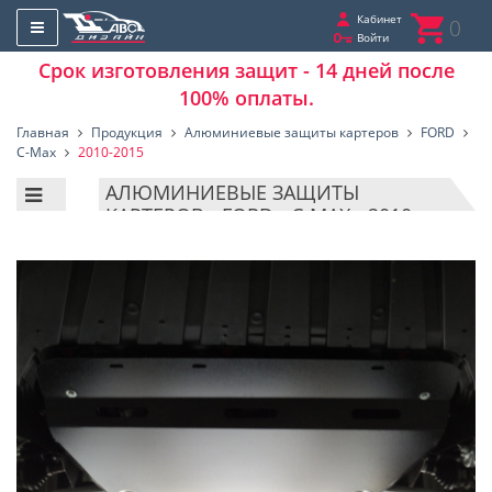
Кабинет
0
Войти
Срок изготовления защит - 14 дней после
100% оплаты.
Главная
Продукция
Алюминиевые защиты картеров
FORD
C-Max
2010-2015
АЛЮМИНИЕВЫЕ ЗАЩИТЫ
КАРТЕРОВ - FORD - C-MAX - 2010-
2015