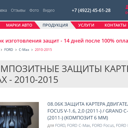
+7 (4922) 45-61-28
авка
Отзывы
Фото
Видео
МАРКИ АВТО
ПРОДУКЦИЯ
УСЛУГИ
КОНТАКТЫ
к изготовления защит - 14 дней после 100% опл
FORD
C-Max
2010-2015
МПОЗИТНЫЕ ЗАЩИТЫ КАРТЕРО
X - 2010-2015
08.06K ЗАЩИТА КАРТЕРА ДВИГАТЕ
FOCUS V-1.6, 2,0 (2011-) / GRAND C-
(2011-) (КОМПОЗИТ 6 ММ)
для
FORD
,
FORD C-Max
,
FORD Focus
,
FORD F