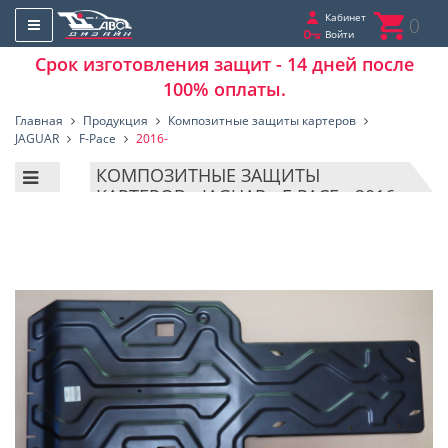
Кабинет
0
Войти
Срок изготовления защит - 14 дней после
100% оплаты.
Главная
Продукция
Композитные защиты картеров
JAGUAR
F-Pace
2016-
КОМПОЗИТНЫЕ ЗАЩИТЫ
КАРТЕРОВ - JAGUAR - F-PACE - 2016-