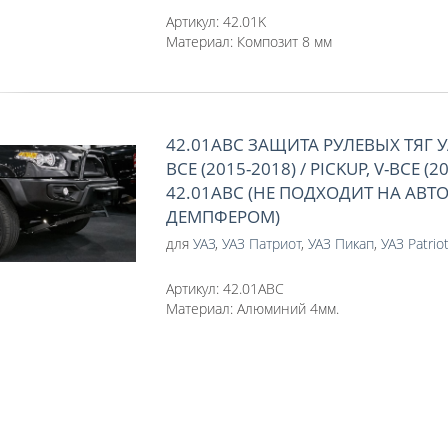
Артикул:
42.01K
Материал:
Композит 8 мм
42.01ABC ЗАЩИТА РУЛЕВЫХ ТЯГ УА
ВСЕ (2015-2018) / PICKUP, V-ВСЕ (2
42.01АВС (НЕ ПОДХОДИТ НА АВТ
ДЕМПФЕРОМ)
для
УАЗ
,
УАЗ Патриот
,
УАЗ Пикап
,
УАЗ Patrio
Артикул:
42.01ABC
Материал:
Алюминий 4мм.