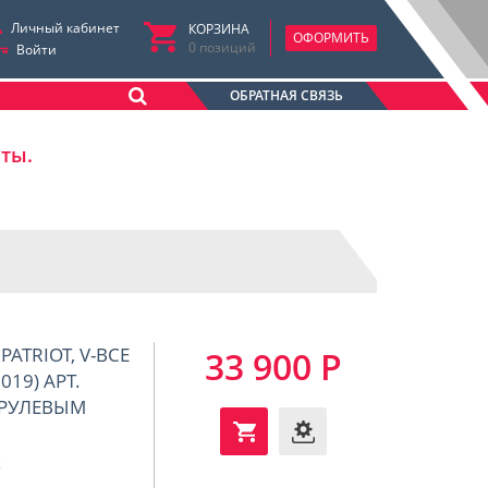
Личный кабинет
КОРЗИНА
ОФОРМИТЬ
0
позиций
Войти
ОБРАТНАЯ СВЯЗЬ
аты.
PATRIOT, V-ВСЕ
33 900 Р
2019) АРТ.
С РУЛЕВЫМ
t