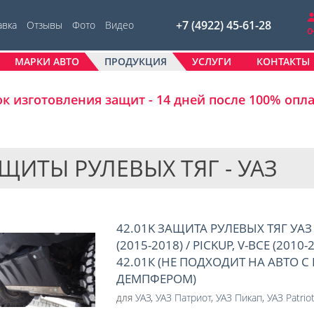
+7 (4922) 45-61-28
авка
Отзывы
Фото
Видео
МАРКИ АВТО
ПРОДУКЦИЯ
УСЛУГИ
КОНТАКТЫ
к изготовления защит - 14 дней после 100% опл
ЩИТЫ РУЛЕВЫХ ТЯГ - УАЗ
42.01K ЗАЩИТА РУЛЕВЫХ ТЯГ УАЗ 
(2015-2018) / PICKUP, V-ВСЕ (2010-
42.01К (НЕ ПОДХОДИТ НА АВТО 
ДЕМПФЕРОМ)
для
УАЗ
,
УАЗ Патриот
,
УАЗ Пикап
,
УАЗ Patrio