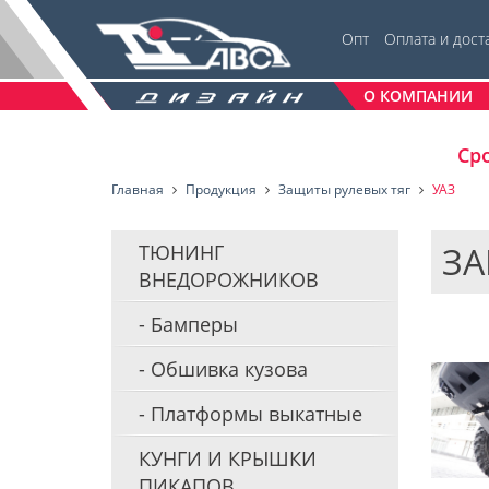
Опт
Оплата и дост
О КОМПАНИИ
Сро
Главная
Продукция
Защиты рулевых тяг
УАЗ
ЗА
ТЮНИНГ
ВНЕДОРОЖНИКОВ
Бамперы
Обшивка кузова
Платформы выкатные
КУНГИ И КРЫШКИ
ПИКАПОВ