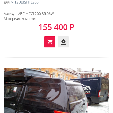
для
MITSUBISHI L200
Артикул:
ABC.MCCL200.BR.06W
Материал:
композит
155 400 Р