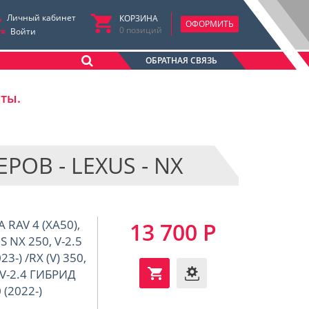
Личный кабинет
КОРЗИНА
ОФОРМИТЬ
0
позиций
Войти
ОБРАТНАЯ СВЯЗЬ
аты.
В - LEXUS - NX
RAV 4 (XA50),
13 700 Р
US NX 250, V-2.5
3-) /RX (V) 350,
, V-2.4 ГИБРИД
 (2022-)