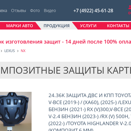
+7 (4922) 45-61-28
авка
Отзывы
Фото
Видео
МАРКИ АВТО
ПРОДУКЦИЯ
УСЛУГИ
КОНТАКТЫ
к изготовления защит - 14 дней после 100% опл
LEXUS
NX
МПОЗИТНЫЕ ЗАЩИТЫ КАРТЕРО
24.36K ЗАЩИТА ДВС И КПП TOYOTA 
V-ВСЕ (2019-) / (XA60), (2025-) /LEX
БЕНЗИН (2021-) RX (V)300,V-ВСЕ (202
V-2.4 БЕНЗИН (2023-) /RX (V) 500H
(2022-) /TOYOTA HIGHLANDER V-2.0
(КОМПОЗИТ 6 ММ)