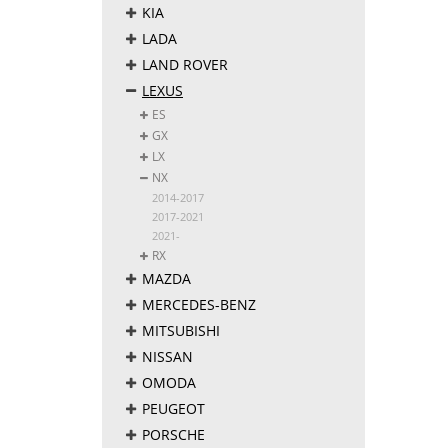
KIA
LADA
LAND ROVER
LEXUS
ES
GX
LX
NX
2014-2017
2017-2021
2021-
RX
MAZDA
MERCEDES-BENZ
MITSUBISHI
NISSAN
OMODA
PEUGEOT
PORSCHE