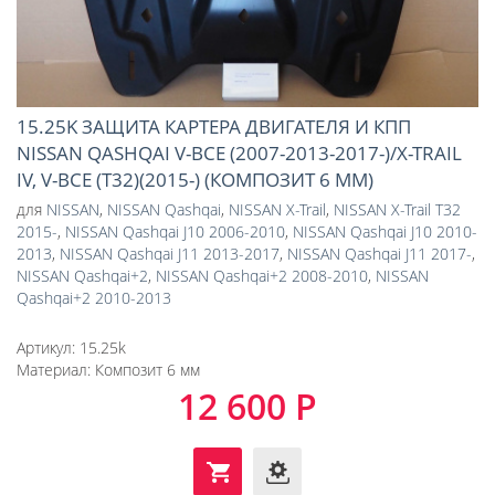
15.25K ЗАЩИТА КАРТЕРА ДВИГАТЕЛЯ И КПП
NISSAN QASHQAI V-ВСЕ (2007-2013-2017-)/X-TRAIL
IV, V-ВСЕ (Т32)(2015-) (КОМПОЗИТ 6 ММ)
для
NISSAN
,
NISSAN Qashqai
,
NISSAN X-Trail
,
NISSAN X-Trail T32
2015-
,
NISSAN Qashqai J10 2006-2010
,
NISSAN Qashqai J10 2010-
2013
,
NISSAN Qashqai J11 2013-2017
,
NISSAN Qashqai J11 2017-
,
NISSAN Qashqai+2
,
NISSAN Qashqai+2 2008-2010
,
NISSAN
Qashqai+2 2010-2013
Артикул:
15.25k
Материал:
Композит 6 мм
12 600 Р