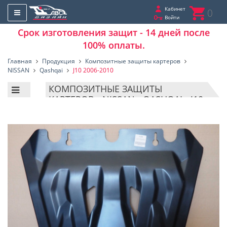
Кабинет
0
Войти
Срок изготовления защит - 14 дней после
100% оплаты.
Главная
Продукция
Композитные защиты картеров
NISSAN
Qashqai
J10 2006-2010
КОМПОЗИТНЫЕ ЗАЩИТЫ
КАРТЕРОВ - NISSAN - QASHQAI - J10
2006-2010