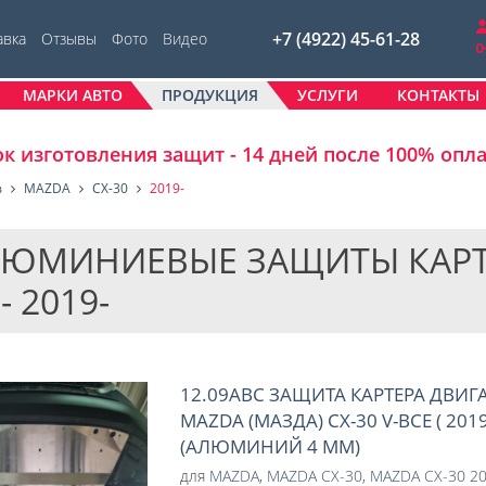
+7 (4922) 45-61-28
авка
Отзывы
Фото
Видео
МАРКИ АВТО
ПРОДУКЦИЯ
УСЛУГИ
КОНТАКТЫ
к изготовления защит - 14 дней после 100% опл
в
MAZDA
CX-30
2019-
ЮМИНИЕВЫЕ ЗАЩИТЫ КАРТЕР
- 2019-
12.09ABC ЗАЩИТА КАРТЕРА ДВИГ
MAZDA (МАЗДА) CX-30 V-ВСЕ ( 2019
(АЛЮМИНИЙ 4 ММ)
для
MAZDA
,
MAZDA CX-30
,
MAZDA CX-30 20