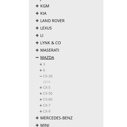
KGM
KIA
LAND ROVER
LEXUS
LI
LYNK & CO
MASERATI
MAZDA
3
6
CX-30
2019-
CX-5
CX-50
CX-60
CX-7
CX-9
MERCEDES-BENZ
MINI