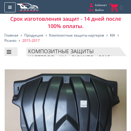
Кабинет
0
Войти
Срок изготовления защит - 14 дней после
100% оплаты.
Главная
Продукция
Композитные защиты картеров
KIA
Picanto
2015-2017
КОМПОЗИТНЫЕ ЗАЩИТЫ
КАРТЕРОВ - KIA - PICANTO - 2015-
2017