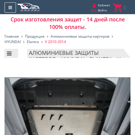
Кабинет
0
Войти
Срок изготовления защит - 14 дней после
100% оплаты.
Главная
Продукция
Алюминиевые защиты картеров
HYUNDAI
Elantra
V 2010-2014
АЛЮМИНИЕВЫЕ ЗАЩИТЫ
КАРТЕРОВ - HYUNDAI - ELANTRA - V
2010-2014