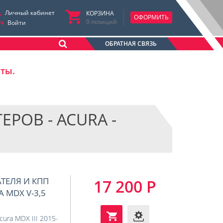
Личный кабинет
КОРЗИНА
ОФОРМИТЬ
0
позиций
Войти
ОБРАТНАЯ СВЯЗЬ
аты.
ОВ - ACURA -
АТЕЛЯ И КПП
17 200 Р
A MDX V-3,5
cura MDX III 2015-