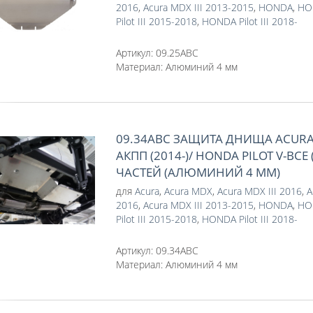
2016
,
Acura MDX III 2013-2015
,
HONDA
,
HON
Pilot III 2015-2018
,
HONDA Pilot III 2018-
Артикул:
09.25ABC
Материал:
Алюминий 4 мм
09.34ABC ЗАЩИТА ДНИЩА ACURA 
АКПП (2014-)/ HONDA PILOT V-ВСЕ (
ЧАСТЕЙ (АЛЮМИНИЙ 4 ММ)
для
Acura
,
Acura MDX
,
Acura MDX III 2016
,
A
2016
,
Acura MDX III 2013-2015
,
HONDA
,
HON
Pilot III 2015-2018
,
HONDA Pilot III 2018-
Артикул:
09.34ABC
Материал:
Алюминий 4 мм