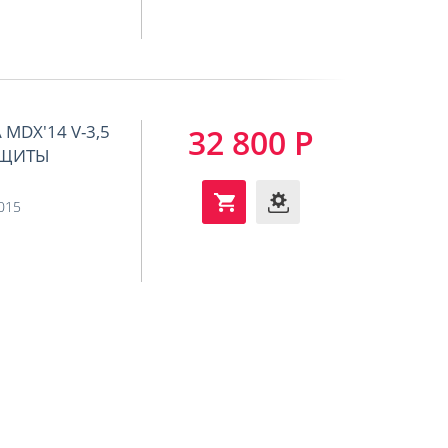
MDX'14 V-3,5
32 800 Р
ЗАЩИТЫ
2015