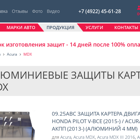
+7 (4922) 45-61-28
авка
Отзывы
Фото
Видео
МАРКИ АВТО
ПРОДУКЦИЯ
УСЛУГИ
КОНТАКТЫ
к изготовления защит - 14 дней после 100% опл
в
Acura
MDX
ЮМИНИЕВЫЕ ЗАЩИТЫ КАРТЕР
DX
09.25ABC ЗАЩИТА КАРТЕРА ДВИГ
HONDA PILOT V-ВСЕ (2015-) / ACUR
АКПП (2013-) (АЛЮМИНИЙ 4 ММ)
для
Acura
,
Acura MDX
,
Acura MDX III 2016
,
A