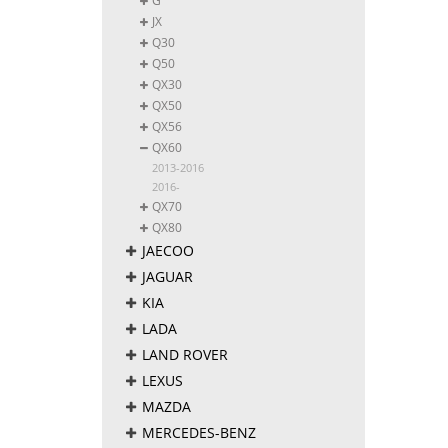
G
JX
Q30
Q50
QX30
QX50
QX56
QX60
2013-2016
2016-
QX70
QX80
JAECOO
JAGUAR
KIA
LADA
LAND ROVER
LEXUS
MAZDA
MERCEDES-BENZ