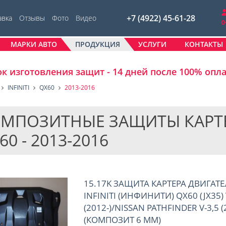
+7 (4922) 45-61-28
авка
Отзывы
Фото
Видео
МАРКИ АВТО
ПРОДУКЦИЯ
УСЛУГИ
КОНТАКТЫ
к изготовления защит - 14 дней после 100% опл
INFINITI
QX60
2013-2016
МПОЗИТНЫЕ ЗАЩИТЫ КАРТЕРО
60 - 2013-2016
15.17K ЗАЩИТА КАРТЕРА ДВИГАТЕ
INFINITI (ИНФИНИТИ) QX60 (JX35) 
(2012-)/NISSAN PATHFINDER V-3,5 (
(КОМПОЗИТ 6 ММ)