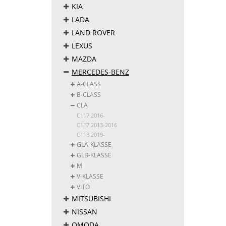
KIA
LADA
LAND ROVER
LEXUS
MAZDA
MERCEDES-BENZ
A-CLASS
B-CLASS
CLA
C117 2016-
C117 2013-2016
C118 2019-
GLA-KLASSE
GLB-KLASSE
M
V-KLASSE
VITO
MITSUBISHI
NISSAN
OMODA