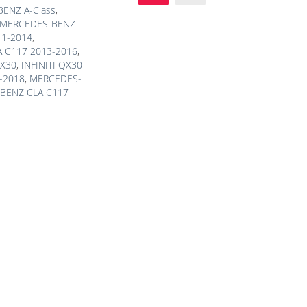
ENZ A-Class
,
MERCEDES-BENZ
11-2014
,
 C117 2013-2016
,
QX30
,
INFINITI QX30
-2018
,
MERCEDES-
BENZ CLA C117