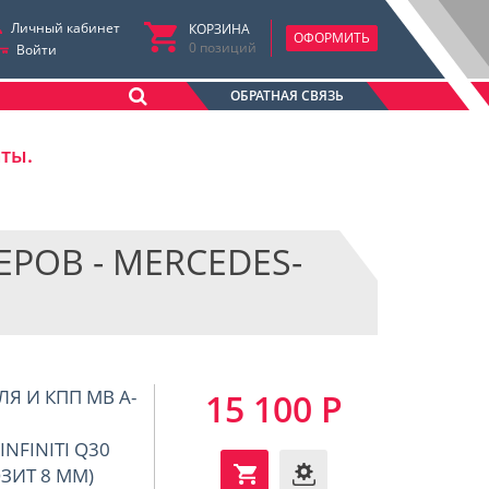
Личный кабинет
КОРЗИНА
ОФОРМИТЬ
0
позиций
Войти
ОБРАТНАЯ СВЯЗЬ
аты.
РОВ - MERCEDES-
ЛЯ И КПП MB А-
15 100 Р
INFINITI Q30
ОЗИТ 8 ММ)