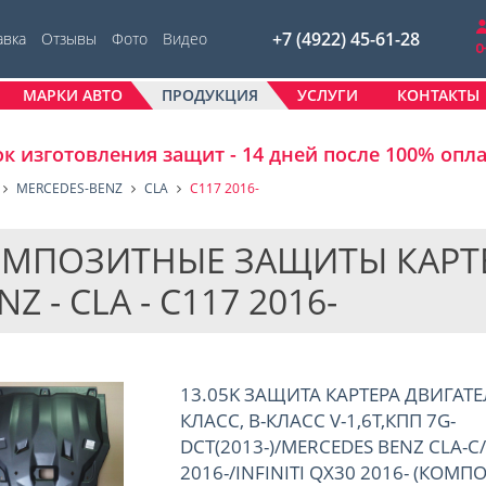
+7 (4922) 45-61-28
авка
Отзывы
Фото
Видео
МАРКИ АВТО
ПРОДУКЦИЯ
УСЛУГИ
КОНТАКТЫ
к изготовления защит - 14 дней после 100% опл
MERCEDES-BENZ
CLA
C117 2016-
МПОЗИТНЫЕ ЗАЩИТЫ КАРТЕ
NZ - CLA - C117 2016-
13.05K ЗАЩИТА КАРТЕРА ДВИГАТЕ
КЛАСС, B-КЛАСС V-1,6T,КПП 7G-
DCT(2013-)/MERCEDES BENZ CLA-C/
2016-/INFINITI QX30 2016- (КОМП