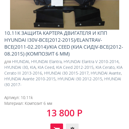
10.11K ЗАЩИТА КАРТЕРА ДВИГАТЕЛЯ И КПП
HYUNDAI I30V-ВСЕ(2012-2015)/ELANTRAV-
ВСЕ(2011-02.2014)/KIA CEED (КИА СИД)V-ВСЕ(2012-
08.2015) (КОМПОЗИТ 6 ММ)
для
HYUNDAI
,
HYUNDAI Elantra
,
HYUNDAI Elantra V 2010-2014
,
HYUNDAI i30
,
KIA
,
KIA Ceed
,
KIA Ceed 2012-2015
,
KIA Cerato
,
KIA
Cerato III 2013-2016
,
HYUNDAI i30 2015-2017
,
HYUNDAI Avante
,
HYUNDAI Avante 2010-2015
,
HYUNDAI i30 2012-2015
,
HYUNDAI
i30 2017-
Артикул:
10.11k
Материал:
Композит 6 мм
13 800 Р