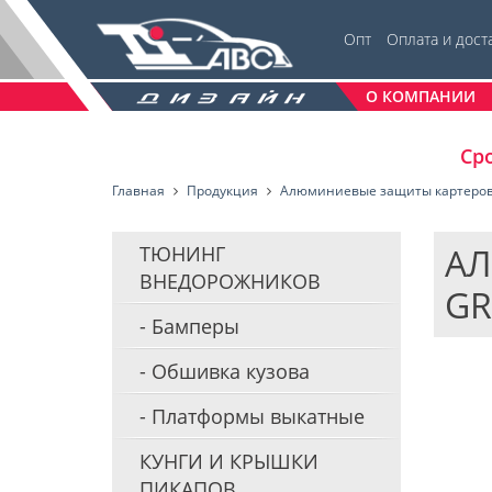
Опт
Оплата и дост
О КОМПАНИИ
Сро
Главная
Продукция
Алюминиевые защиты картеро
АЛ
ТЮНИНГ
ВНЕДОРОЖНИКОВ
GR
Бамперы
Обшивка кузова
Платформы выкатные
КУНГИ И КРЫШКИ
ПИКАПОВ