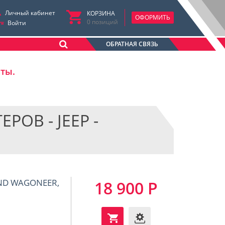
Личный кабинет
КОРЗИНА
ОФОРМИТЬ
0
позиций
Войти
ОБРАТНАЯ СВЯЗЬ
аты.
ОВ - JEEP -
AND WAGONEER,
18 900 Р