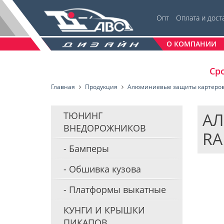
Опт
Оплата и дост
О КОМПАНИИ
Сро
Главная
Продукция
Алюминиевые защиты картеро
АЛ
ТЮНИНГ
ВНЕДОРОЖНИКОВ
RA
Бамперы
Обшивка кузова
Платформы выкатные
КУНГИ И КРЫШКИ
ПИКАПОВ