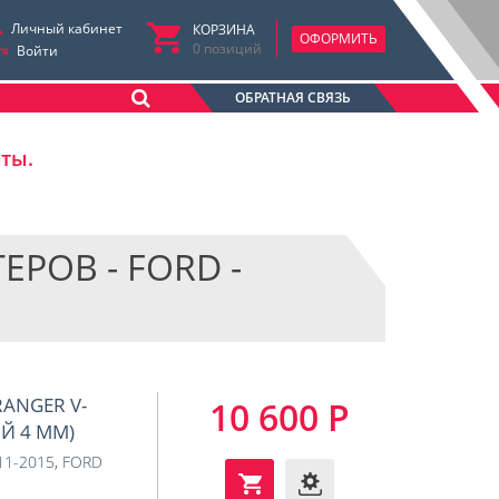
Личный кабинет
КОРЗИНА
ОФОРМИТЬ
0
позиций
Войти
ОБРАТНАЯ СВЯЗЬ
аты.
РОВ - FORD -
RANGER V-
10 600 Р
ИЙ 4 ММ)
011-2015
,
FORD