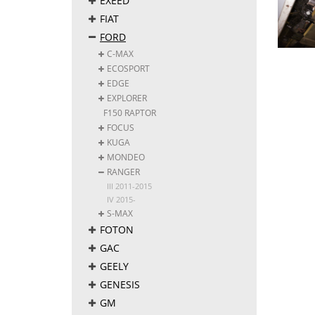
EXEED
FIAT
FORD
C-MAX
ECOSPORT
EDGE
EXPLORER
F150 RAPTOR
FOCUS
KUGA
MONDEO
RANGER
III 2011-2015
IV 2015-
S-MAX
FOTON
GAC
GEELY
GENESIS
GM