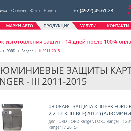
+7 (4922) 45-61-28
авка
Отзывы
Фото
Видео
МАРКИ АВТО
ПРОДУКЦИЯ
УСЛУГИ
КОНТАКТЫ
к изготовления защит - 14 дней после 100% опл
в
FORD
Ranger
III 2011-2015
ЮМИНИЕВЫЕ ЗАЩИТЫ КАРТЕ
NGER - III 2011-2015
08.08ABC ЗАЩИТА КПП+РК FORD 
2,2TD; КПП-ВСЕ(2012-) (АЛЮМИН
для
FORD
,
FORD Ranger
,
FORD Ranger III 2
Ranger IV 2015-