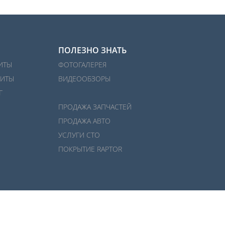
ПОЛЕЗНО ЗНАТЬ
ИТЫ
ФОТОГАЛЕРЕЯ
ИТЫ
ВИДЕООБЗОРЫ
Г
ПРОДАЖА ЗАПЧАСТЕЙ
ПРОДАЖА АВТО
УСЛУГИ СТО
ПОКРЫТИЕ RAPTOR
Разработка и поддержка сайта:
net-
b
ran
d