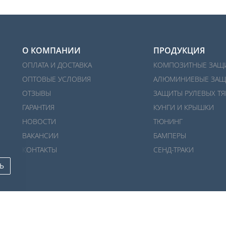
О КОМПАНИИ
ПРОДУКЦИЯ
ОПЛАТА И ДОСТАВКА
КОМПОЗИТНЫЕ ЗАЩ
ОПТОВЫЕ УСЛОВИЯ
АЛЮМИНИЕВЫЕ ЗАЩ
ОТЗЫВЫ
ЗАЩИТЫ РУЛЕВЫХ ТЯ
ГАРАНТИЯ
КУНГИ И КРЫШКИ
НОВОСТИ
ТЮНИНГ
ВАКАНСИИ
БАМПЕРЫ
КОНТАКТЫ
СЕНД-ТРАКИ
Ь
Политика конфиденциальности
/
Публичная оферта