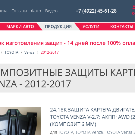
+7 (4922) 45-61-28
авка
Отзывы
Фото
Видео
МАРКИ АВТО
ПРОДУКЦИЯ
УСЛУГИ
КОНТАКТЫ
к изготовления защит - 14 дней после 100% опл
TOYOTA
Venza
2012-2017
МПОЗИТНЫЕ ЗАЩИТЫ КАРТЕР
NZA - 2012-2017
24.18K ЗАЩИТА КАРТЕРА ДВИГАТЕ
TOYOTA VENZA V-2,7; АКПП; AWD (
(КОМПОЗИТ 6 ММ)
для
TOYOTA
,
TOYOTA Venza
,
TOYOTA Venza 