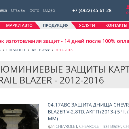
+7 (4922) 45-61-28
авка
Отзывы
Фото
Видео
МАРКИ АВТО
ПРОДУКЦИЯ
УСЛУГИ
КОНТАКТЫ
к изготовления защит - 14 дней после 100% опл
в
CHEVROLET
Trail Blazer
2012-2016
ЮМИНИЕВЫЕ ЗАЩИТЫ КАРТЕ
TRAIL BLAZER - 2012-2016
04.17ABC ЗАЩИТА ДНИЩА CHEVRO
BLAZER V-2.8TD, АКПП (2013-) 5 
ММ)
для
CHEVROLET
,
CHEVROLET Trail Blazer
,
CH