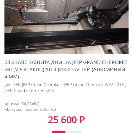
04.23ABC ЗАЩИТА ДНИЩА JEEP GRAND CHEROKEE
SRT ,V-6,4; АКПП(2013-)ИЗ 4 ЧАСТЕЙ (АЛЮМИНИЙ
4 ММ)
для
JEEP
,
JEEP Grand Cherokee
,
JEEP Grand Cherokee WK2 2013-
,
JEEP Grand Cherokee SRT8
Артикул:
04.23ABC
Материал:
Алюминий 4 мм
25 600 Р