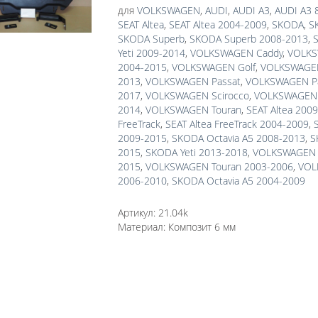
для
VOLKSWAGEN
,
AUDI
,
AUDI A3
,
AUDI A3 
SEAT Altea
,
SEAT Altea 2004-2009
,
SKODA
,
S
SKODA Superb
,
SKODA Superb 2008-2013
,
S
Yeti 2009-2014
,
VOLKSWAGEN Caddy
,
VOLKS
2004-2015
,
VOLKSWAGEN Golf
,
VOLKSWAGEN 
2013
,
VOLKSWAGEN Passat
,
VOLKSWAGEN Pa
2017
,
VOLKSWAGEN Scirocco
,
VOLKSWAGEN S
2014
,
VOLKSWAGEN Touran
,
SEAT Altea 200
FreeTrack
,
SEAT Altea FreeTrack 2004-2009
,
2009-2015
,
SKODA Octavia A5 2008-2013
,
S
2015
,
SKODA Yeti 2013-2018
,
VOLKSWAGEN P
2015
,
VOLKSWAGEN Touran 2003-2006
,
VOL
2006-2010
,
SKODA Octavia A5 2004-2009
Артикул:
21.04k
Материал:
Композит 6 мм