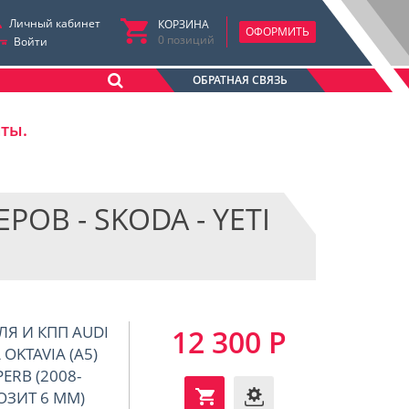
Личный кабинет
КОРЗИНА
ОФОРМИТЬ
0
позиций
Войти
ОБРАТНАЯ СВЯЗЬ
аты.
В - SKODA - YETI
ЛЯ И КПП AUDI
12 300 Р
 OKTAVIA (A5)
UPERB (2008-
ОЗИТ 6 ММ)