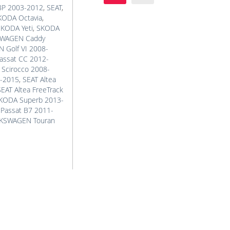
8P 2003-2012
,
SEAT
,
KODA Octavia
,
KODA Yeti
,
SKODA
WAGEN Caddy
Golf VI 2008-
ssat CC 2012-
cirocco 2008-
9-2015
,
SEAT Altea
SEAT Altea FreeTrack
KODA Superb 2013-
assat B7 2011-
KSWAGEN Touran