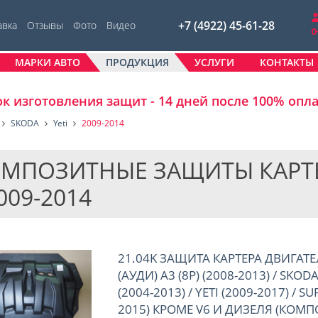
+7 (4922) 45-61-28
авка
Отзывы
Фото
Видео
МАРКИ АВТО
ПРОДУКЦИЯ
УСЛУГИ
КОНТАКТЫ
к изготовления защит - 14 дней после 100% опл
SKODA
Yeti
2009-2014
МПОЗИТНЫЕ ЗАЩИТЫ КАРТЕРО
2009-2014
21.04K ЗАЩИТА КАРТЕРА ДВИГАТЕ
(АУДИ) A3 (8P) (2008-2013) / SKODA
(2004-2013) / YETI (2009-2017) / S
2015) КРОМЕ V6 И ДИЗЕЛЯ (КОМП