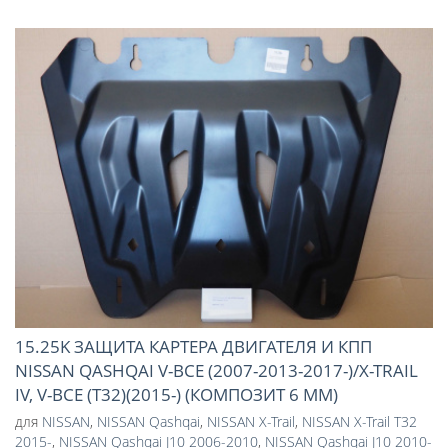
15.25K ЗАЩИТА КАРТЕРА ДВИГАТЕЛЯ И КПП
NISSAN QASHQAI V-ВСЕ (2007-2013-2017-)/X-TRAIL
IV, V-ВСЕ (Т32)(2015-) (КОМПОЗИТ 6 ММ)
для
NISSAN
,
NISSAN Qashqai
,
NISSAN X-Trail
,
NISSAN X-Trail T32
2015-
,
NISSAN Qashqai J10 2006-2010
,
NISSAN Qashqai J10 2010-