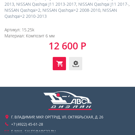
2013
,
NISSAN Qashqai J11 2013-2017
,
NISSAN Qashqai J11 2017-
,
NISSAN Qashqai+2
,
NISSAN Qashqai+2 2008-2010
,
NISSAN
Qashqai+2 2010-2013
Артикул:
15.25k
Материал:
Композит 6 мм
12 600 Р
Г. ВЛАДИМИР, МКР. ОРГТРУД, УЛ. ОКТЯБРЬСКАЯ, Д. 26
+7 (4922) 45-61-28
E-MAIL:
SALES@ABC33.RU