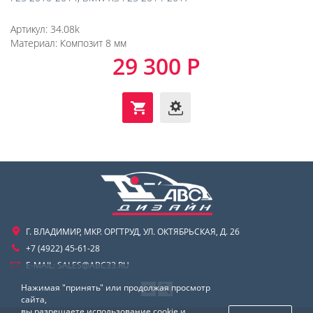
Артикул:
34.08k
Материал:
Композит 8 мм
29 300 Р
Г. ВЛАДИМИР, МКР. ОРГТРУД, УЛ. ОКТЯБРЬСКАЯ, Д. 26
+7 (4922) 45-61-28
E-MAIL:
SALES@ABC33.RU
Нажимая "принять" или продолжая просмотр
сайта,
вы разрешаете использование cookie и