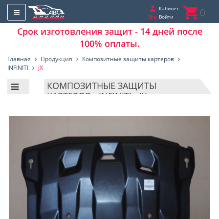
Кабинет
0
Войти
Срок изготовления защит - 14 дней после
100% оплаты.
Главная
Продукция
Композитные защиты картеров
INFINITI
JX
КОМПОЗИТНЫЕ ЗАЩИТЫ
КАРТЕРОВ - INFINITI - JX