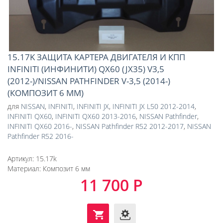
15.17K ЗАЩИТА КАРТЕРА ДВИГАТЕЛЯ И КПП
INFINITI (ИНФИНИТИ) QX60 (JX35) V3,5
(2012-)/NISSAN PATHFINDER V-3,5 (2014-)
(КОМПОЗИТ 6 ММ)
для
NISSAN
,
INFINITI
,
INFINITI JX
,
INFINITI JX L50 2012-2014
,
INFINITI QX60
,
INFINITI QX60 2013-2016
,
NISSAN Pathfinder
,
INFINITI QX60 2016-
,
NISSAN Pathfinder R52 2012-2017
,
NISSAN
Pathfinder R52 2016-
Артикул:
15.17k
Материал:
Композит 6 мм
11 700 Р