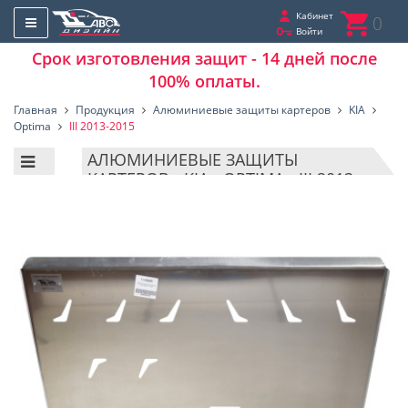
Кабинет
0
Войти
Срок изготовления защит - 14 дней после
100% оплаты.
Главная
Продукция
Алюминиевые защиты картеров
KIA
Optima
III 2013-2015
АЛЮМИНИЕВЫЕ ЗАЩИТЫ
КАРТЕРОВ - KIA - OPTIMA - III 2013-
2015