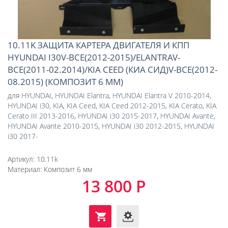
10.11K ЗАЩИТА КАРТЕРА ДВИГАТЕЛЯ И КПП
HYUNDAI I30V-ВСЕ(2012-2015)/ELANTRAV-
ВСЕ(2011-02.2014)/KIA CEED (КИА СИД)V-ВСЕ(2012-
08.2015) (КОМПОЗИТ 6 ММ)
для
HYUNDAI
,
HYUNDAI Elantra
,
HYUNDAI Elantra V 2010-2014
,
HYUNDAI i30
,
KIA
,
KIA Ceed
,
KIA Ceed 2012-2015
,
KIA Cerato
,
KIA
Cerato III 2013-2016
,
HYUNDAI i30 2015-2017
,
HYUNDAI Avante
,
HYUNDAI Avante 2010-2015
,
HYUNDAI i30 2012-2015
,
HYUNDAI
i30 2017-
Артикул:
10.11k
Материал:
Композит 6 мм
13 800 Р