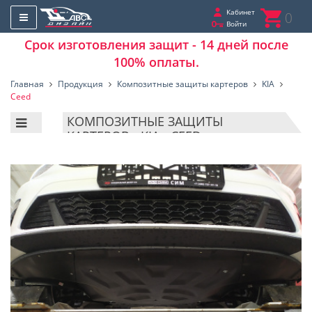
Кабинет
0
Войти
Срок изготовления защит - 14 дней после
100% оплаты.
Главная
Продукция
Композитные защиты картеров
KIA
Ceed
КОМПОЗИТНЫЕ ЗАЩИТЫ
КАРТЕРОВ - KIA - CEED