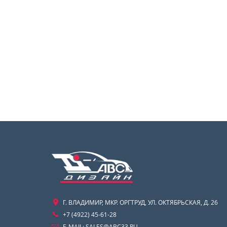
Г. ВЛАДИМИР, МКР. ОРГТРУД, УЛ. ОКТЯБРЬСКАЯ, Д. 26
+7 (4922) 45-61-28
E-MAIL:
SALES@ABC33.RU