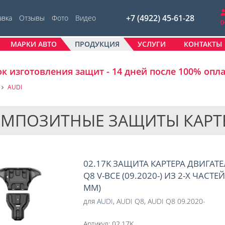
+7 (4922) 45-61-28
авка
Отзывы
Фото
Видео
МАРКИ АВТО
ПРОДУКЦИЯ
УСЛУГИ
КОНТАКТЫ
к изготовления защит - 14 дней после 100% опл
AUDI
МПОЗИТНЫЕ ЗАЩИТЫ КАРТЕ
02.17K ЗАЩИТА КАРТЕРА ДВИГАТЕ
Q8 V-ВСЕ (09.2020-) ИЗ 2-Х ЧАСТ
ММ)
для
AUDI
,
AUDI Q8
,
AUDI Q8 09.2020-
Артикул:
02.17K