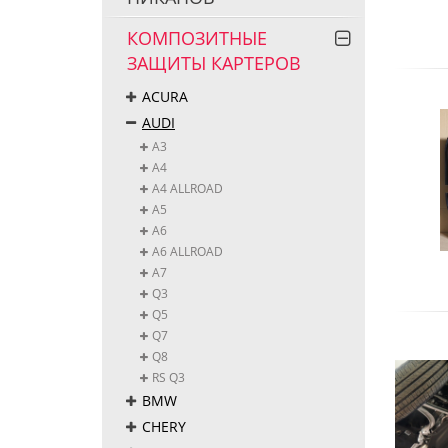
КОМПОЗИТНЫЕ
ЗАЩИТЫ КАРТЕРОВ
ACURA
AUDI
A3
A4
A4 ALLROAD
A5
A6
A6 ALLROAD
A7
Q3
Q5
Q7
Q8
RS Q3
BMW
CHERY