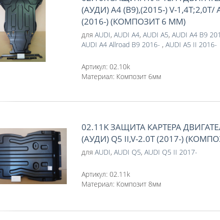
(АУДИ) A4 (В9),(2015-) V-1,4T;2,0T/ 
(2016-) (КОМПОЗИТ 6 ММ)
для
AUDI
,
AUDI A4
,
AUDI A5
,
AUDI A4 B9 20
AUDI A4 Allroad B9 2016-
,
AUDI A5 II 2016-
Артикул:
02.10k
Материал:
Композит 6мм
02.11K ЗАЩИТА КАРТЕРА ДВИГАТЕ
(АУДИ) Q5 II,V-2.0T (2017-) (КОМП
для
AUDI
,
AUDI Q5
,
AUDI Q5 II 2017-
Артикул:
02.11k
Материал:
Композит 8мм