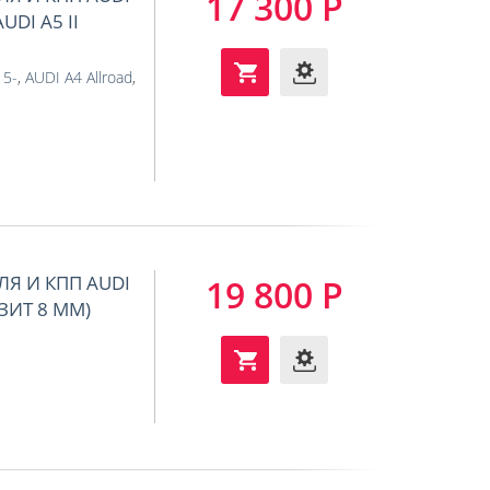
17 300 Р
AUDI A5 II
15-
,
AUDI A4 Allroad
,
ЛЯ И КПП AUDI
19 800 Р
ОЗИТ 8 ММ)