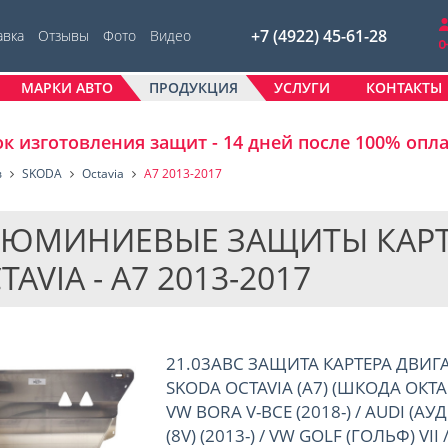
+7 (4922) 45-61-28
авка
Отзывы
Фото
Видео
МАРКИ АВТО
ПРОДУКЦИЯ
УСЛУГИ
КОНТАКТЫ
к изготовления защит - 14 дней после 100% опл
в
SKODA
Octavia
A7 2013-2017
ЮМИНИЕВЫЕ ЗАЩИТЫ КАРТЕР
TAVIA - A7 2013-2017
21.03ABC ЗАЩИТА КАРТЕРА ДВИГ
SKODA OCTAVIA (A7) (ШКОДА ОКТАВ
VW BORA V-ВСЕ (2018-) / AUDI (АУ
(8V) (2013-) / VW GOLF (ГОЛЬФ) VII 