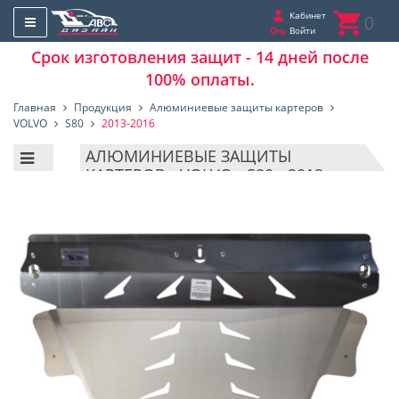
Кабинет
0
Войти
Срок изготовления защит - 14 дней после
100% оплаты.
Главная
Продукция
Алюминиевые защиты картеров
VOLVO
S80
2013-2016
АЛЮМИНИЕВЫЕ ЗАЩИТЫ
КАРТЕРОВ - VOLVO - S80 - 2013-
2016