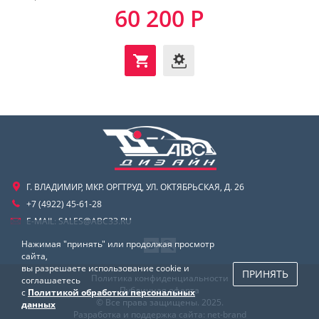
60 200 Р
Г. ВЛАДИМИР, МКР. ОРГТРУД, УЛ. ОКТЯБРЬСКАЯ, Д. 26
+7 (4922) 45-61-28
E-MAIL:
SALES@ABC33.RU
Нажимая "принять" или продолжая просмотр
сайта,
вы разрешаете использование cookie и
ПРИНЯТЬ
Политика конфиденциальности
соглашаетесь
Публичная оферта
с
Политикой обработки персональных
© Все права защищены. 2025.
данных
Разработка и поддержка сайта:
net-
b
ran
d