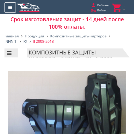
Кабинет
0
Войти
Срок изготовления защит - 14 дней после
100% оплаты.
Главная
Продукция
Композитные защиты картеров
INFINITI
FX
II 2008-2013
КОМПОЗИТНЫЕ ЗАЩИТЫ
КАРТЕРОВ - INFINITI - FX - II 2008-
2013