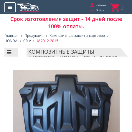
Кабинет
0
Войти
Срок изготовления защит - 14 дней после
100% оплаты.
Главная
Продукция
Композитные защиты картеров
HONDA
CR-V
IV 2012-2015
КОМПОЗИТНЫЕ ЗАЩИТЫ
КАРТЕРОВ - HONDA - CR-V - IV 2012-
2015