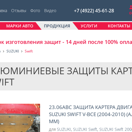
+7 (4922) 45-61-28
авка
Отзывы
Фото
Видео
МАРКИ АВТО
ПРОДУКЦИЯ
УСЛУГИ
КОНТАКТЫ
к изготовления защит - 14 дней после 100% опл
в
SUZUKI
Swift
ЮМИНИЕВЫЕ ЗАЩИТЫ КАРТЕР
IFT
23.06ABC ЗАЩИТА КАРТЕРА ДВИГ
SUZUKI SWIFT V-ВСЕ (2004-2010)
ММ)
для
SUZUKI
,
SUZUKI Swift
,
SUZUKI Swift 20