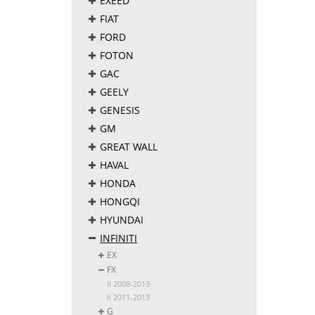
EXEED
FIAT
FORD
FOTON
GAC
GEELY
GENESIS
GM
GREAT WALL
HAVAL
HONDA
HONGQI
HYUNDAI
INFINITI
EX
FX
II 2008-2013
II 2011-2013
G