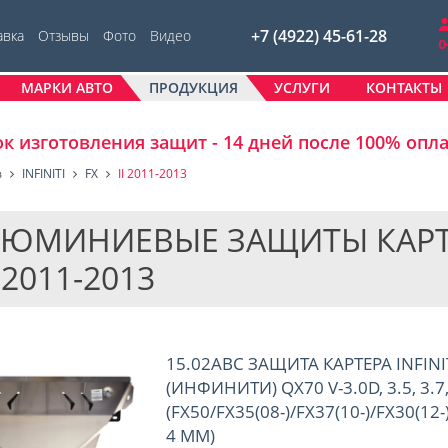
+7 (4922) 45-61-28
авка
Отзывы
Фото
Видео
МАРКИ АВТО
ПРОДУКЦИЯ
УСЛУГИ
КОНТАКТЫ
к изготовления защит - 14 дней после 100% опл
в
INFINITI
FX
II 2011-2013
ЮМИНИЕВЫЕ ЗАЩИТЫ КАРТЕРО
I 2011-2013
15.02ABC ЗАЩИТА КАРТЕРА INFINI
(ИНФИНИТИ) QX70 V-3.0D, 3.5, 3.7,
(FX50/FX35(08-)/FX37(10-)/FX30(
4 ММ)