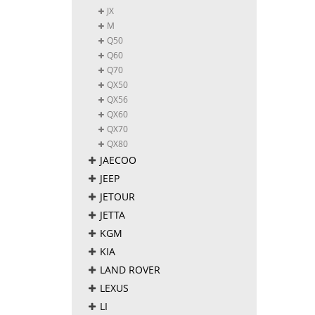
JX
M
Q50
Q60
Q70
QX50
QX56
QX60
QX70
QX80
JAECOO
JEEP
JETOUR
JETTA
KGM
KIA
LAND ROVER
LEXUS
LI