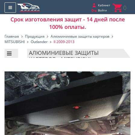
Кабинет
0
Войти
Срок изготовления защит - 14 дней после
100% оплаты.
Главная
Продукция
Алюминиевые защиты картеров
MITSUBISHI
Outlander
II 2009-2013
АЛЮМИНИЕВЫЕ ЗАЩИТЫ
КАРТЕРОВ - MITSUBISHI -
OUTLANDER - II 2009-2013