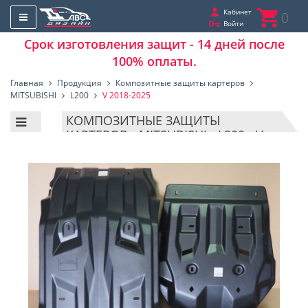
Кабинет
0
Войти
Срок изготовления защит - 14 дней после
100% оплаты.
Главная
Продукция
Композитные защиты картеров
MITSUBISHI
L200
V 2018-2025
КОМПОЗИТНЫЕ ЗАЩИТЫ
КАРТЕРОВ - MITSUBISHI - L200 - V
2018-2025